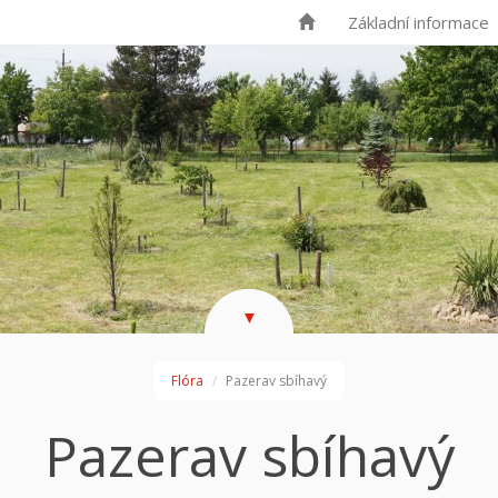
Základní informace
▼
Flóra
Pazerav sbíhavý
Pazerav sbíhavý