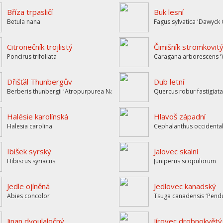
Bříza trpasličí
Buk lesní
Betula nana
Fagus sylvatica ʻDawyck 
Citronečník trojlistý
Čimišník stromkovit
Poncirus trifoliata
Caragana arborescens ʻ
Dřišťál Thunbergův
Dub letní
Berberis thunbergii ʻAtropurpurea Nanaʼ
Quercus robur fastigiata
Halésie karolínská
Hlavoš západní
Halesia carolina
Cephalanthus occidental
Ibišek syrský
Jalovec skalní
Hibiscus syriacus
Juniperus scopulorum
Jedle ojíněná
Jedlovec kanadský
Abies concolor
Tsuga canadensis ʻPendu
Jinan dvoulaločný
Jírovec drobnokvětý