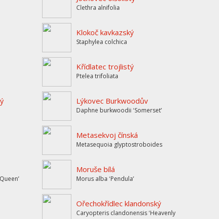
Clethra alnifolia
Klokoč kavkazský
Staphylea colchica
Křídlatec trojlistý
Ptelea trifoliata
tý
Lýkovec Burkwoodův
Daphne burkwoodii ʻSomersetʼ
Metasekvoj čínská
Metasequoia glyptostroboides
Moruše bílá
k Queenʼ
Morus alba ʻPendulaʼ
Ořechokřídlec klandonský
Caryopteris clandonensis ʻHeavenly Blueʼ