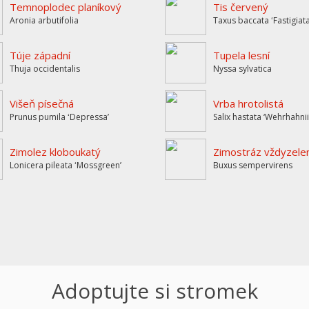
Temnoplodec planíkový
Tis červený
Aronia arbutifolia
Taxus baccata ʻFastigiat
Túje západní
Tupela lesní
Thuja occidentalis
Nyssa sylvatica
Višeň písečná
Vrba hrotolistá
Prunus pumila ʻDepressaʼ
Salix hastata ‘Wehrhahnii
Zimolez kloboukatý
Zimostráz vždyzele
Lonicera pileata ʻMossgreenʼ
Buxus sempervirens
Adoptujte si stromek