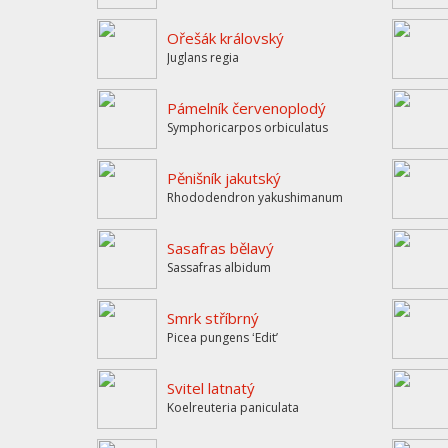
Ořešák královský
Juglans regia
Pámelník červenoplodý
Symphoricarpos orbiculatus
Pěnišník jakutský
Rhododendron yakushimanum
Sasafras bělavý
Sassafras albidum
Smrk stříbrný
Picea pungens ʻEditʼ
Svitel latnatý
Koelreuteria paniculata