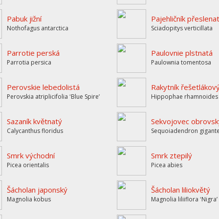
Pabuk jižní
Pajehličník přeslena
Nothofagus antarctica
Sciadopitys verticillata
Parrotie perská
Paulovnie plstnatá
Parrotia persica
Paulownia tomentosa
Perovskie lebedolistá
Rakytník řešetlákov
Perovskia atriplicifolia ʻBlue Spireʼ
Hippophae rhamnoides
Sazaník květnatý
Sekvojovec obrovsk
Calycanthus floridus
Sequoiadendron gigan
Smrk východní
Smrk ztepilý
Picea orientalis
Picea abies
Šácholan japonský
Šácholan liliokvětý
Magnolia kobus
Magnolia liliiflora ʻNigraʼ