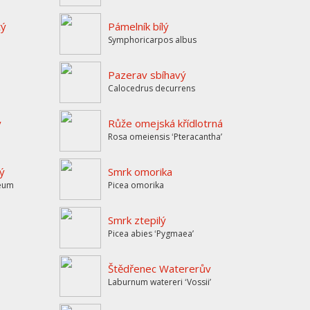
tý
Pámelník bílý
Symphoricarpos albus
Pazerav sbíhavý
Calocedrus decurrens
ý
Růže omejská křídlotrná
Rosa omeiensis ʻPteracanthaʼ
ý
Smrk omorika
teum
Picea omorika
Smrk ztepilý
Picea abies ʻPygmaeaʼ
Štědřenec Watererův
Laburnum watereri ʻVossiiʼ