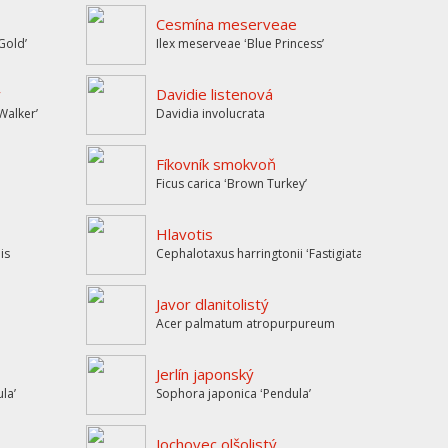
Cesmína meserveae
Goldʼ
Ilex meserveae ʻBlue Princessʼ
ý
Davidie listenová
Walkerʼ
Davidia involucrata
Fíkovník smokvoň
Ficus carica ʻBrown Turkeyʼ
Hlavotis
is
Cephalotaxus harringtonii ʻFastigiataʼ
Javor dlanitolistý
Acer palmatum atropurpureum
Jerlín japonský
laʼ
Sophora japonica ʻPendulaʼ
Jochovec olšolistý