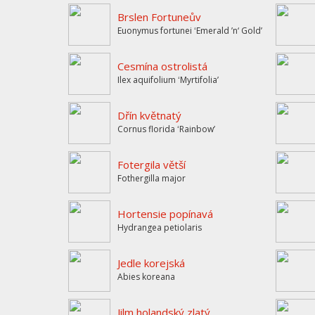
Brslen Fortuneův
Euonymus fortunei ʻEmerald ’n‘ Goldʼ
Cesmína ostrolistá
Ilex aquifolium ʻMyrtifoliaʼ
Dřín květnatý
Cornus florida ʻRainbowʼ
Fotergila větší
Fothergilla major
Hortensie popínavá
Hydrangea petiolaris
Jedle korejská
Abies koreana
Jilm holandský zlatý