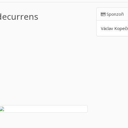
decurrens
Sponzoři
Václav Kopeč