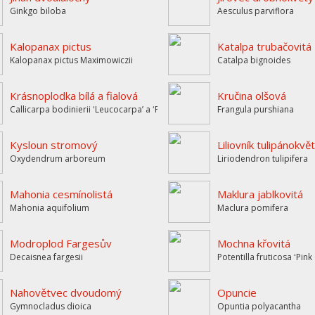
Ginkgo biloba
Aesculus parviflora
Kalopanax pictus
Katalpa trubačovitá
Kalopanax pictus Maximowiczii
Catalpa bignoides
Krásnoplodka bílá a fialová
Kručina olšová
Callicarpa bodinierii ʻLeucocarpaʼ a ʻProfucionʼ
Frangula purshiana
Kysloun stromový
Liliovník tulipánokvě
Oxydendrum arboreum
Liriodendron tulipifera
Mahonia cesmínolistá
Maklura jablkovitá
Mahonia aquifolium
Maclura pomifera
Modroplod Fargesův
Mochna křovitá
Decaisnea fargesii
Potentilla fruticosa ʻPin
Nahovětvec dvoudomý
Opuncie
Gymnocladus dioica
Opuntia polyacantha