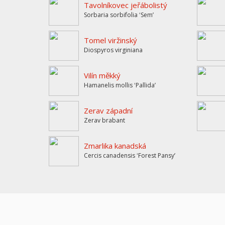
Tavolníkovec jeřábolistý
Sorbaria sorbifolia ʻSemʼ
Tomel viržinský
Diospyros virginiana
Vilín měkký
Hamanelis mollis ʻPallidaʼ
Zerav západní
Zerav brabant
Zmarlika kanadská
Cercis canadensis ʻForest Pansyʼ