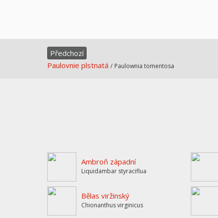
Předchozí
Paulovnie plstnatá
/
Paulownia tomentosa
Ambroň západní
Liquidambar styraciflua
Bělas viržinský
Chionanthus virginicus