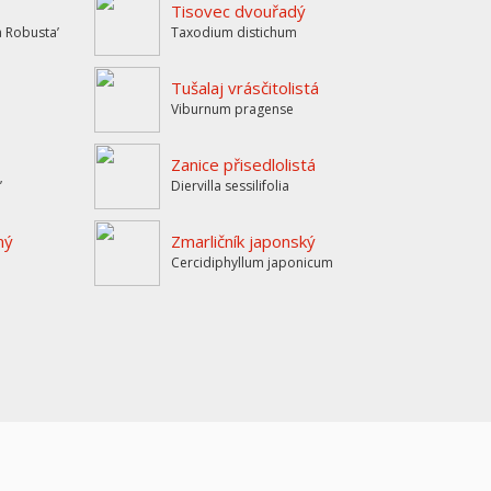
Tisovec dvouřadý
a Robustaʼ
Taxodium distichum
Tušalaj vrásčitolistá
Viburnum pragense
Zanice přisedlolistá
’
Diervilla sessilifolia
ný
Zmarličník japonský
Cercidiphyllum japonicum