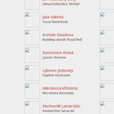
Ulmus hollandica ʻWredeiʼ
Juka vláknitá
Yucca filanentosa
Komule Davidova
Buddleja davidii ʻRoyal Redʼ
Kustovnice čínská
Lycium chinense
Lýkovec jedovatý
Daphne mezereum
Mikrobiota křížolistá
Microbiota decussata
Muchovník Lamarckův
Amelanchier lamarckii