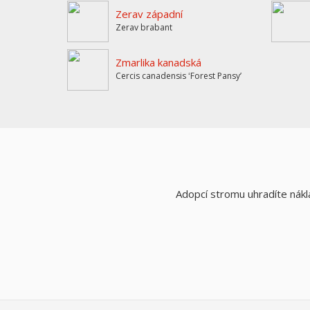
Zerav západní
Zerav brabant
Zmarlika kanadská
Cercis canadensis ʻForest Pansyʼ
Adopcí stromu uhradíte nákla