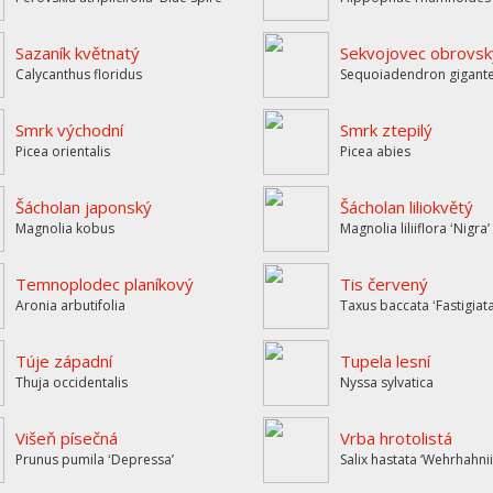
Sazaník květnatý
Sekvojovec obrovsk
Calycanthus floridus
Sequoiadendron gigan
Smrk východní
Smrk ztepilý
Picea orientalis
Picea abies
Šácholan japonský
Šácholan liliokvětý
Magnolia kobus
Magnolia liliiflora ʻNigraʼ
Temnoplodec planíkový
Tis červený
Aronia arbutifolia
Taxus baccata ʻFastigiat
Túje západní
Tupela lesní
Thuja occidentalis
Nyssa sylvatica
Višeň písečná
Vrba hrotolistá
Prunus pumila ʻDepressaʼ
Salix hastata ‘Wehrhahnii