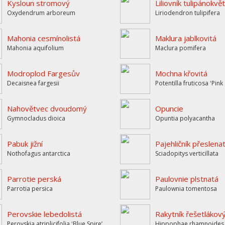
Kysloun stromový
Liliovník tulipánokvě
Oxydendrum arboreum
Liriodendron tulipifera
Mahonia cesmínolistá
Maklura jablkovitá
Mahonia aquifolium
Maclura pomifera
Modroplod Fargesův
Mochna křovitá
Decaisnea fargesii
Potentilla fruticosa ʻPin
Nahovětvec dvoudomý
Opuncie
Gymnocladus dioica
Opuntia polyacantha
Pabuk jižní
Pajehličník přeslena
Nothofagus antarctica
Sciadopitys verticillata
Parrotie perská
Paulovnie plstnatá
Parrotia persica
Paulownia tomentosa
Perovskie lebedolistá
Rakytník řešetlákov
Perovskia atriplicifolia ʻBlue Spireʼ
Hippophae rhamnoides