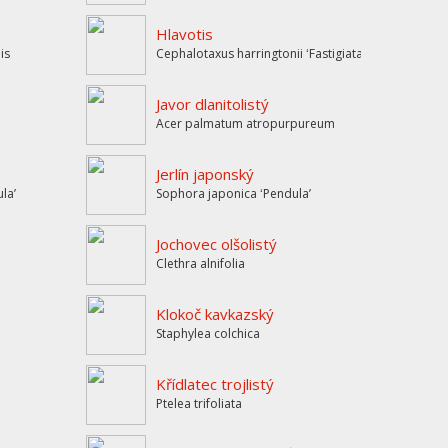
Hlavotis
is
Cephalotaxus harringtonii ʻFastigiataʼ
Javor dlanitolistý
Acer palmatum atropurpureum
Jerlín japonský
laʼ
Sophora japonica ʻPendulaʼ
Jochovec olšolistý
Clethra alnifolia
Klokoč kavkazský
Staphylea colchica
Křídlatec trojlistý
Ptelea trifoliata