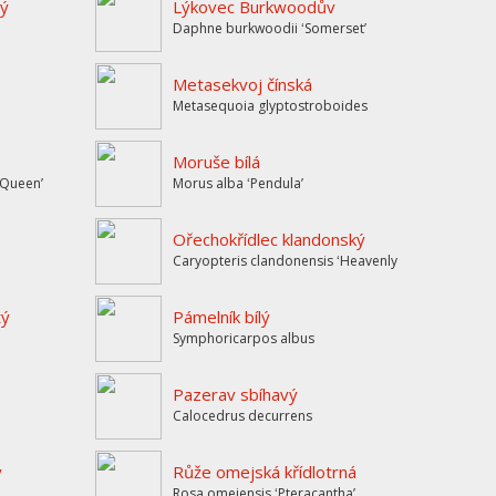
tý
Lýkovec Burkwoodův
Daphne burkwoodii ʻSomersetʼ
Metasekvoj čínská
Metasequoia glyptostroboides
Moruše bílá
k Queenʼ
Morus alba ʻPendulaʼ
Ořechokřídlec klandonský
Caryopteris clandonensis ʻHeavenly Blueʼ
tý
Pámelník bílý
Symphoricarpos albus
Pazerav sbíhavý
Calocedrus decurrens
ý
Růže omejská křídlotrná
Rosa omeiensis ʻPteracanthaʼ