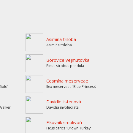
Asimina triloba
Asimina triloba
Borovice vejmutovka
Pinus strobus pendula
Cesmína meserveae
Goldʼ
Ilex meserveae ʻBlue Princessʼ
ý
Davidie listenová
Walkerʼ
Davidia involucrata
Fíkovník smokvoň
Ficus carica ʻBrown Turkeyʼ