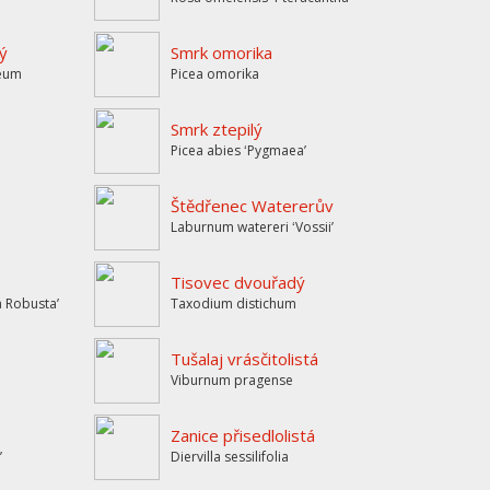
ý
Smrk omorika
teum
Picea omorika
Smrk ztepilý
Picea abies ʻPygmaeaʼ
Štědřenec Watererův
Laburnum watereri ʻVossiiʼ
Tisovec dvouřadý
a Robustaʼ
Taxodium distichum
Tušalaj vrásčitolistá
Viburnum pragense
Zanice přisedlolistá
’
Diervilla sessilifolia