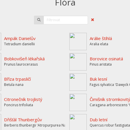
Flóra
Ampák Danielův
Arálie štíhlá
Tetradium daniellii
Aralia elata
Bobkovišeň lékařská
Borovice osinatá
Prunus laurocerasus
Pinus aristata
Bříza trpasličí
Buk lesní
Betula nana
Fagus sylvatica ʻDawyck 
Citronečník trojlistý
Čimišník stromkovit
Poncirus trifoliata
Caragana arborescens ʻ
Dřišťál Thunbergův
Dub letní
Berberis thunbergii ʻAtropurpurea Nanaʼ
Quercus robur fastigiata