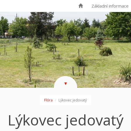
Základní informace
▼
Flóra
Lýkovec jedovatý
Lýkovec jedovatý