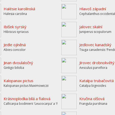
Halésie karolínská
Hlavoš západní
Halesia carolina
Cephalanthus occidental
Ibišek syrský
Jalovec skalní
Hibiscus syriacus
Juniperus scopulorum
Jedle ojíněná
Jedlovec kanadský
Abies concolor
Tsuga canadensis ʻPendu
Jinan dvoulaločný
Jírovec drobnokvětý
Ginkgo biloba
Aesculus parviflora
Kalopanax pictus
Katalpa trubačovitá
Kalopanax pictus Maximowiczii
Catalpa bignoides
Krásnoplodka bílá a fialová
Kručina olšová
Callicarpa bodinierii ʻLeucocarpaʼ a ʻProfucionʼ
Frangula purshiana