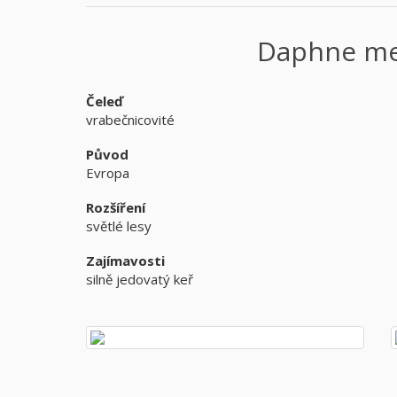
Daphne m
Čeleď
vrabečnicovité
Původ
Evropa
Rozšíření
světlé lesy
Zajímavosti
silně jedovatý keř