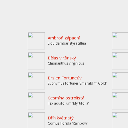
Ambroň západní
Liquidambar styraciflua
Bělas viržinský
Chionanthus virginicus
Brslen Fortuneův
Euonymus fortunei ʻEmerald ’n‘ Goldʼ
Cesmína ostrolistá
Ilex aquifolium ʻMyrtifoliaʼ
Dřín květnatý
Cornus florida ʻRainbowʼ