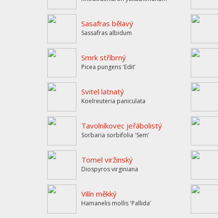
Sasafras bělavý
Sassafras albidum
Smrk stříbrný
Picea pungens ʻEditʼ
Svitel latnatý
Koelreuteria paniculata
Tavolníkovec jeřábolistý
Sorbaria sorbifolia ʻSemʼ
Tomel viržinský
Diospyros virginiana
Vilín měkký
Hamanelis mollis ʻPallidaʼ