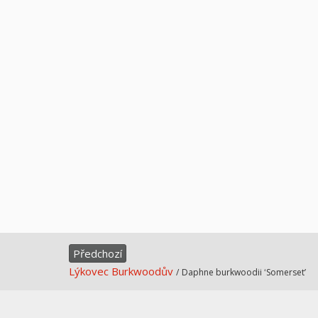
Předchozí
Lýkovec Burkwoodův
/
Daphne burkwoodii ʻSomersetʼ