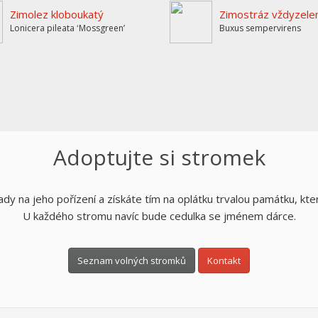
Zimolez kloboukatý
Zimostráz vždyzele
Lonicera pileata ʻMossgreenʼ
Buxus sempervirens
Adoptujte si stromek
dy na jeho pořízení a získáte tím na oplátku trvalou památku, kte
U každého stromu navíc bude cedulka se jménem dárce.
Seznam volných stromků
Kontakt