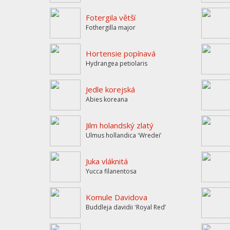
Fotergila větší
Fothergilla major
Hortensie popínavá
Hydrangea petiolaris
Jedle korejská
Abies koreana
Jilm holandský zlatý
Ulmus hollandica ʻWredeiʼ
Juka vláknitá
Yucca filanentosa
Komule Davidova
Buddleja davidii ʻRoyal Redʼ