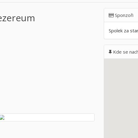
ezereum
Sponzoři
Spolek za sta
Kde se nach