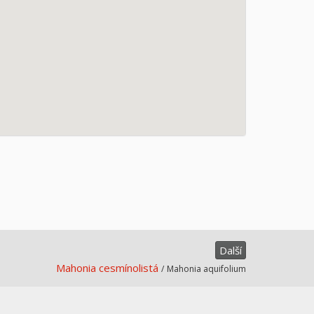
Další
Mahonia cesmínolistá
/
Mahonia aquifolium